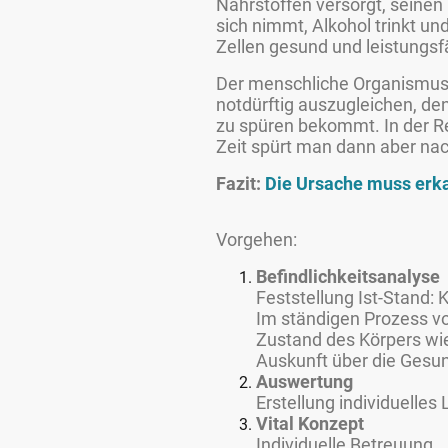
Nährstoffen versorgt, seinen
sich nimmt, Alkohol trinkt un
Zellen gesund und leistungsfä
Der menschliche Organismus i
notdürftig auszugleichen, de
zu spüren bekommt. In der Re
Zeit spürt man dann aber na
Fazit:
Die Ursache muss erk
Vorgehen:
Befindlichkeitsanalyse
Feststellung Ist-Stand: 
Im ständigen Prozess vo
Zustand des Körpers wie
Auskunft über die Gesun
Auswertung
Erstellung individuelle
Vital Konzept
Individuelle Betreuung