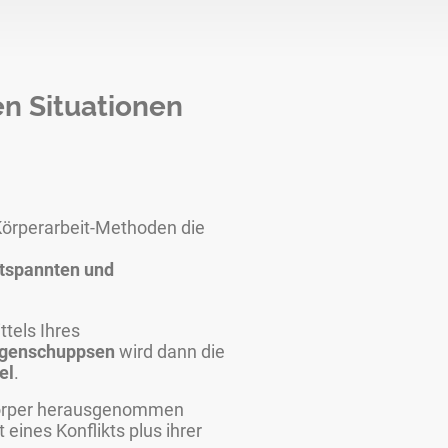
en Situationen
Körperarbeit-Methoden die
ntspannten und
tels Ihres
ugenschuppsen
wird dann die
el
.
m Körper herausgenommen
ines Konflikts plus ihrer