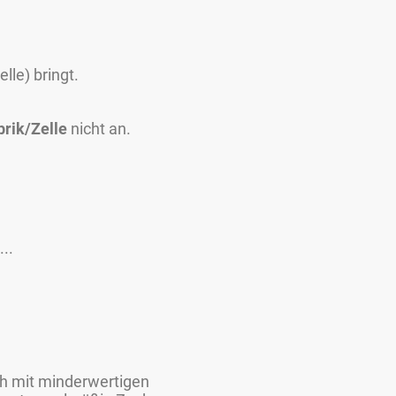
elle) bringt.
brik/Zelle
nicht an.
..
ch mit minderwertigen