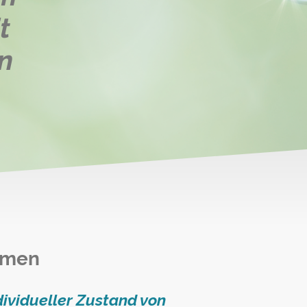
t
n
mmen
dividueller Zustand von