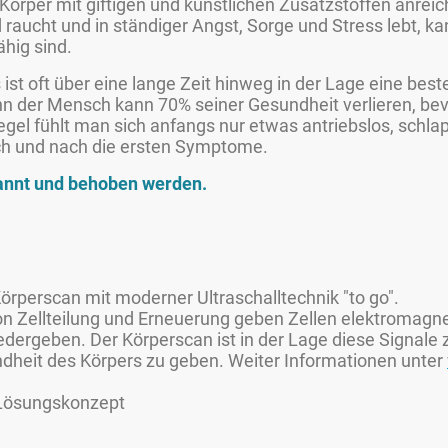
 Körper mit giftigen und künstlichen Zusatzstoffen anrei
d raucht und in ständiger Angst, Sorge und Stress lebt, k
hig sind.
st oft über eine lange Zeit hinweg in der Lage eine bes
nn der Mensch kann 70% seiner Gesundheit verlieren, be
gel fühlt man sich anfangs nur etwas antriebslos, schl
ch und nach die ersten Symptome.
annt und behoben werden.
Körperscan mit moderner Ultraschalltechnik "to go".
n Zellteilung und Erneuerung geben Zellen elektromagne
dergeben. Der Körperscan ist in der Lage diese Signale 
dheit des Körpers zu geben. Weiter Informationen unter
s Lösungskonzept