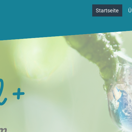
Startseite
Ü
 +
am